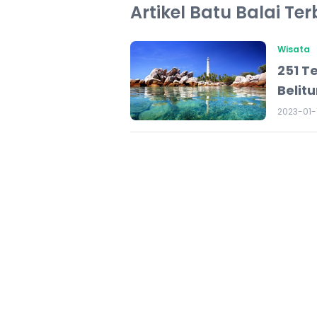
Artikel Batu Balai Te
Wisata
251 T
Belit
2023-01-