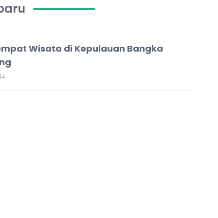
rbaru
empat Wisata di Kepulauan Bangka
ung
14