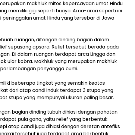
 merupakan makhluk mitos kepercayaan umat Hindu
g memiliki gigi seperti buaya. Arca-arca seperti ini
i peninggalan umat Hindu yang tersebar di Jawa
sebuah ruangan, ditengah dinding bagian dalam
elief sepasang apsara. Relief tersebut berada pada
uangan. Di dalam ruangan terdapat arca Lingga dan
osok ular kobra. Makhluk yang merupakan makhluk
an perlambangan penyangga bumi.
emiliki beberapa tingkat yang semakin keatas
kat dari atap candi induk terdapat 3 stupa yang
apat stupa yang mempunyai ukuran paling besar.
gan bagian dinding tubuh dihiasi dengan pahatan
rdapat pula gana, yaitu relief yang berbentuk
epi atap candi juga dihiasi dengan deretan antefiks
bingkai tersebut juga terdapat arca berbentuk