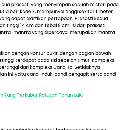
la dua prasasti yang menyimpan sebuah misteri pada
but diberi kode F, mempunyai tinggi sekitar 1 meter
yang dapat diartikan pertapaan. Prasasti kedua
 tinggi 14 cm dan tebal 9 cm. Isi dari prasasti
antra-mantra yang dipercayai merupakan mantra
aikan dengan kontur bukit, dengan bagian bawah
ertinggi terdapat pada sisi sebelah timur. Kompleks
ertinggi dari kompleks Candi Ijo. Setidaknya
n ini, yaitu candi induk, candi pengapit serta candi
ah Yang Terkubur Ratusan Tahun Lalu
jo ini menghadap kebarat berhadapan langsung