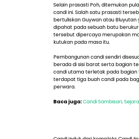
Selain prasasti Poh, ditemukan pu
candi ini. Salah satu prasasti terse
bertuliskan Guywan atau Bluyutan 
dipahat pada sebuah batu berukuran
tersebut dipercaya merupakan m
kutukan pada masa itu.
Pembangunan candi sendiri disesu
berada di sisi barat serta bagian t
candi utama terletak pada bagian t
terdapat tiga buah candi pada bagia
perwara.
Baca juga:
Candi Sambisari, Sejar
Candi induk dari kompleks Candi I