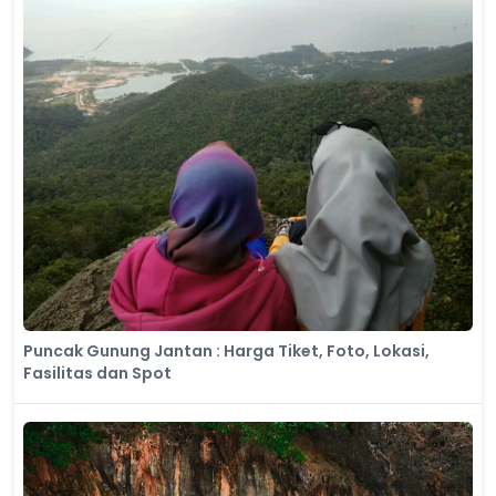
Puncak Gunung Jantan : Harga Tiket, Foto, Lokasi,
Fasilitas dan Spot