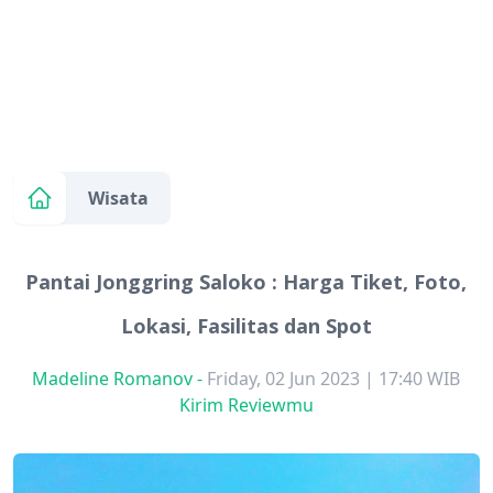
Wisata
Pantai Jonggring Saloko : Harga Tiket, Foto,
Lokasi, Fasilitas dan Spot
Madeline Romanov
-
Friday, 02 Jun 2023 | 17:40 WIB
Kirim Reviewmu