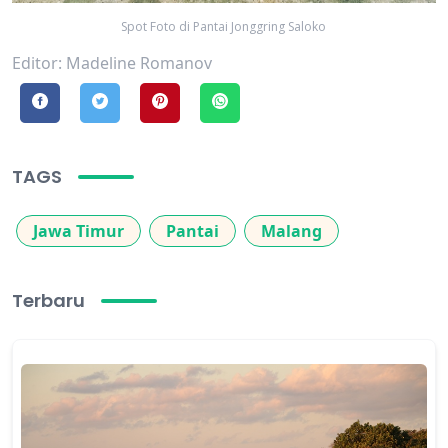
Spot Foto di Pantai Jonggring Saloko
Editor: Madeline Romanov
TAGS
Jawa Timur
Pantai
Malang
Terbaru