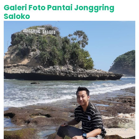
Galeri Foto Pantai Jonggring
Saloko