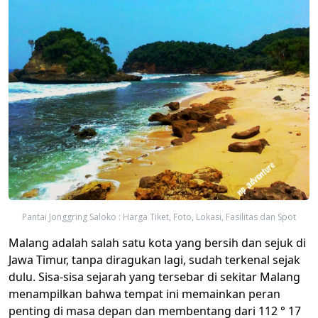
Pantai Jonggring Saloko : Harga Tiket, Foto, Lokasi, Fasilitas dan Spot
Malang adalah salah satu kota yang bersih dan sejuk di
Jawa Timur, tanpa diragukan lagi, sudah terkenal sejak
dulu. Sisa-sisa sejarah yang tersebar di sekitar Malang
menampilkan bahwa tempat ini memainkan peran
penting di masa depan dan membentang dari 112 ° 17