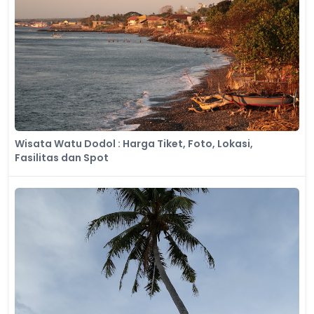
Wisata Watu Dodol : Harga Tiket, Foto, Lokasi,
Fasilitas dan Spot