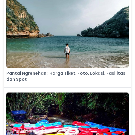
Pantai Ngrenehan : Harga Tiket, Foto, Lokasi, Fasilitas
dan Spot