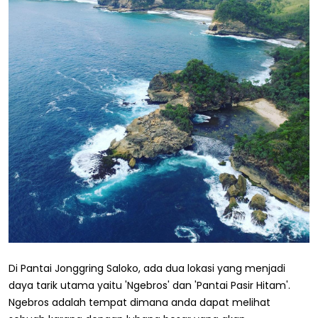
Di Pantai Jonggring Saloko, ada dua lokasi yang menjadi
daya tarik utama yaitu 'Ngebros' dan 'Pantai Pasir Hitam'.
Ngebros adalah tempat dimana anda dapat melihat