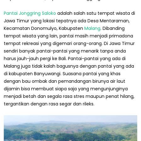
Pantai Jonggring Saloko
adalah salah satu tempat wisata di
Jawa Timur yang lokasi tepatnya ada Desa Mentaraman,
Kecamatan Donomulyo, Kabupaten
Malang
. Dibanding
tempat wisata yang lain, pantai masih menjadi primadona
tempat rekreasi yang digemari orang-orang. Di Jawa Timur
sendiri banyak pantai-pantai yang menarik tanpa anda
harus jauh-jauh pergi ke Bali. Pantai-pantai yang ada di
Malang juga tidak kalah bagusnya dengan pantai yang ada
di kabupaten Banyuwangi. Suasana pantai yang khas
dengan bau ombak dan pemandangan birunya air laut
dijamin bisa membuat siapa saja yang mengunjunginya
menjadi betah dan segala rasa stres maupun penat hilang,
tergantikan dengan rasa segar dan rileks.