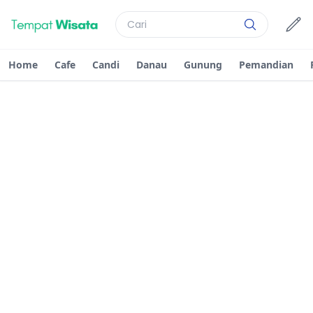
Home
Cafe
Candi
Danau
Gunung
Pemandian