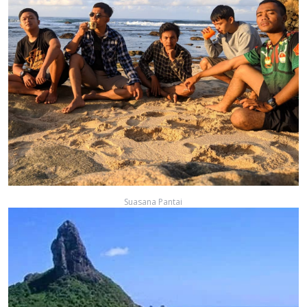
Suasana Pantai