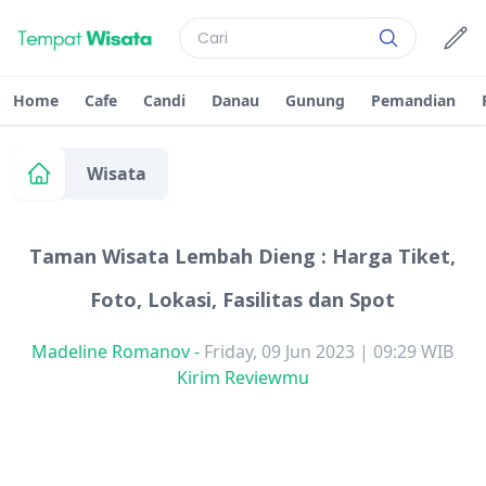
Home
Cafe
Candi
Danau
Gunung
Pemandian
Wisata
Taman Wisata Lembah Dieng : Harga Tiket,
Foto, Lokasi, Fasilitas dan Spot
Madeline Romanov
-
Friday, 09 Jun 2023 | 09:29 WIB
Kirim Reviewmu