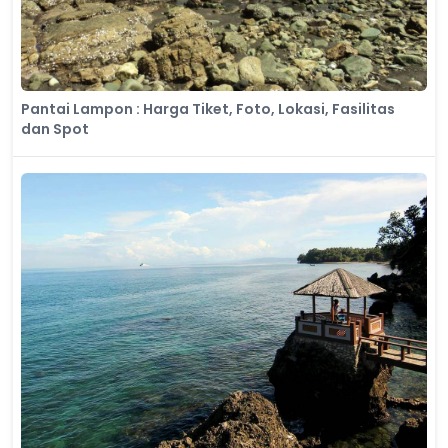
Pantai Lampon : Harga Tiket, Foto, Lokasi, Fasilitas
dan Spot