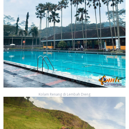
Kolam Renang di Lembah Dieng