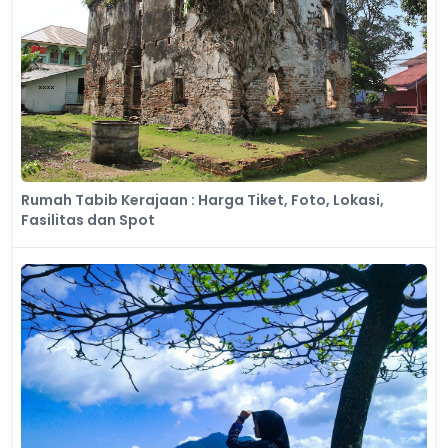
Rumah Tabib Kerajaan : Harga Tiket, Foto, Lokasi,
Fasilitas dan Spot