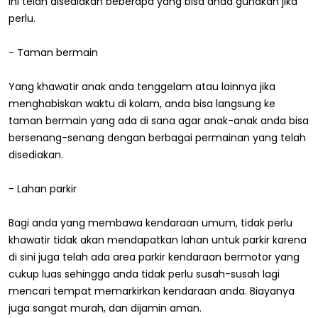
ini telah disediakan beberapa yang bisa anda gunakan jika
perlu.
- Taman bermain
Yang khawatir anak anda tenggelam atau lainnya jika
menghabiskan waktu di kolam, anda bisa langsung ke
taman bermain yang ada di sana agar anak-anak anda bisa
bersenang-senang dengan berbagai permainan yang telah
disediakan.
- Lahan parkir
Bagi anda yang membawa kendaraan umum, tidak perlu
khawatir tidak akan mendapatkan lahan untuk parkir karena
di sini juga telah ada area parkir kendaraan bermotor yang
cukup luas sehingga anda tidak perlu susah-susah lagi
mencari tempat memarkirkan kendaraan anda. Biayanya
juga sangat murah, dan dijamin aman.