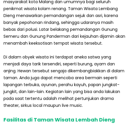
masyarakat kota Malang dan umumnya bagi seluruh
penikmat wisata kolam renang. Taman Wisata Lembang
Dieng menawarkan pemandangan sejuk dan asri, karena
banyak pepohonan rindang, sehingga udaranya masih
bebas dari polusi. Latar belakang pemandangan Gunung
Semeru dan Gunung Panderman dari kejauhan dijamin akan
menambah keeksotisan tempat wisata tersebut.
Di dalam obyek wisata ini terdapat aneka satwa yang
menjadi daya tarik tersendiri, seperti burung, ayam dan
anjing. Hewan tersebut sengaja dikembangbiakkan di dalam
taman. Anda juga dapat mencoba area bermain seperti
lapangan terbuka, ayunan, perahu kayuh, papan jungkat-
jungkit, dan lain-lain. Kegiatan lain yang bisa anda lakukan
pada saat tertentu adalah melihat pertunjukan drama
theater, sirkus local maupun live music.
Fasilitas di Taman Wisata Lembah Dieng