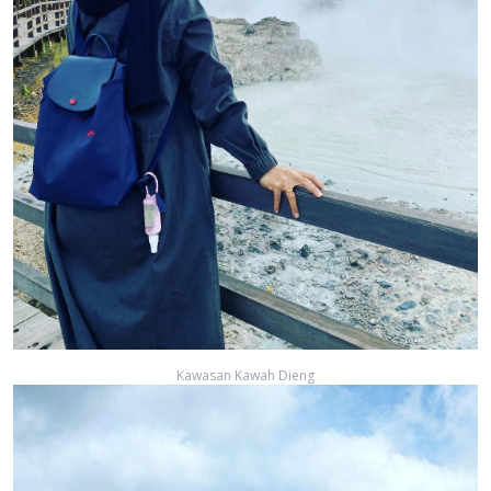
Kawasan Kawah Dieng