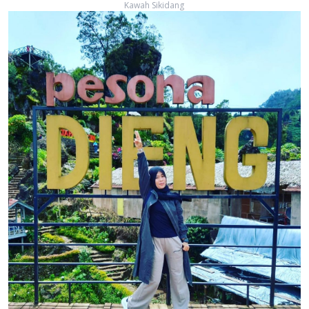
Kawah Sikidang