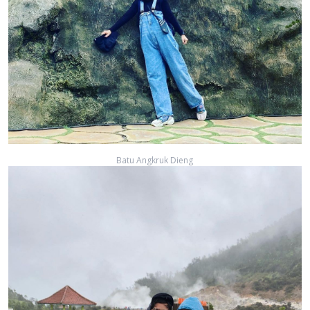
Batu Angkruk Dieng