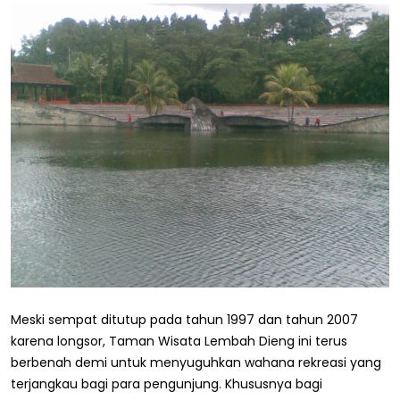
Meski sempat ditutup pada tahun 1997 dan tahun 2007
karena longsor, Taman Wisata Lembah Dieng ini terus
berbenah demi untuk menyuguhkan wahana rekreasi yang
terjangkau bagi para pengunjung. Khususnya bagi