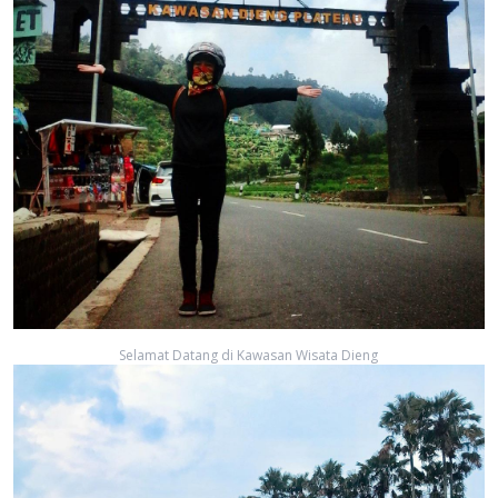
Selamat Datang di Kawasan Wisata Dieng