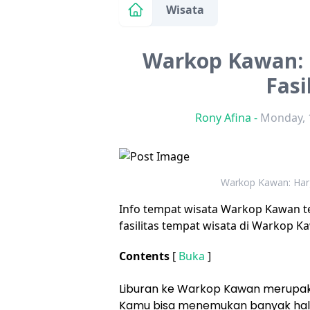
Wisata
Warkop Kawan: H
Fasi
Rony Afina
-
Monday, 1
Warkop Kawan: Harga
Info tempat wisata Warkop Kawan terb
fasilitas tempat wisata di Warkop K
Contents
[
Buka
]
Liburan ke Warkop Kawan merupak
Kamu bisa menemukan banyak hal