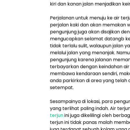
kiri dan kanan jalan menjadikan ke
Perjalanan untuk menuju ke air terj
perjalan kaki dan akan memakan wa
pengunjung juga akan disajikan d
mengucapkan selamat datangb kepa
tidak terlalu sulit, walaupun jalan 
melalui jalan yang menanjak. Namun
pengunjung karena jalanan memang 
terbayarkan dengan keindahan air
membawa kendaraan sendiri, maka
anda parkirkan di area yang telah
setempat.
Sesampainya di lokasi, para pengun
yang terlihat paling indah. Air ter
terjun
ini juga dikelilingi oleh ber
terjun ini tidak panas malah member
juga terdapat sebuah kolam yang 