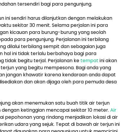
indahan tersendiri bagi para pengunjung.
un ini sendiri harus dilanjutkan dengan melakukan
ktu sekitar 30 menit. Selama perjalan ini para
engan kicauan para burung-burung yang seolah
da para pengunjung. Perjalanan ini terbilang
yang dilalui terbilang sempit dan sebagaian juga
 hal ini tidak terlalu berbahaya bagi para
tidak begitu terjal. Perjalanan ke
tempat
ini akan
 terjun yang begitu mempesona. Bagi anda yang
n jangan khawatir karena kendaraan anda dapat
 disediakan dan akan dijaga oleh para pemuda desa
jung akan menemukan satu buah titik air terjun
jun dengan ketinggian mencapai sekitar 10 meter.
Air
bagai pepohonan yang rindang menjadikan lokasi di air
ikan udara yang sejuk. Tepat di bawah air terjun ini
dapat digunakan para pengunjung untuk memcicipi