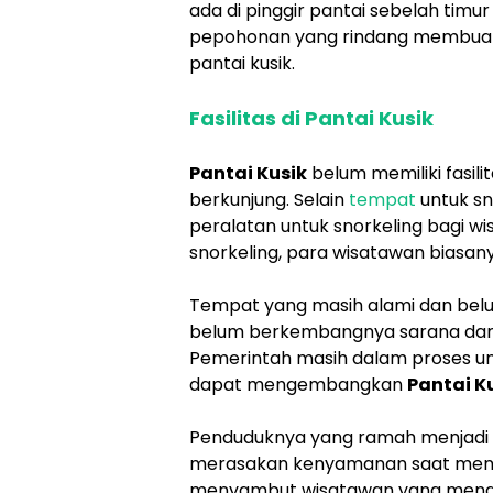
ada di pinggir pantai sebelah tim
pepohonan yang rindang membuat 
pantai kusik.
Fasilitas di Pantai Kusik
Pantai Kusik
belum memiliki fasil
berkunjung. Selain
tempat
untuk s
peralatan untuk snorkeling bagi w
snorkeling, para wisatawan biasany
Tempat yang masih alami dan belu
belum berkembangnya sarana dan 
Pemerintah masih dalam proses un
dapat mengembangkan
Pantai K
Penduduknya yang ramah menjadi h
merasakan kenyamanan saat mengu
menyambut wisatawan yang mengun