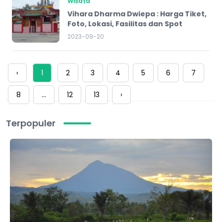
Wisata
Vihara Dharma Dwiepa : Harga Tiket,
Foto, Lokasi, Fasilitas dan Spot
2023-09-20
‹
1
2
3
4
5
6
7
8
...
12
13
›
Terpopuler