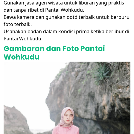
Gunakan jasa agen wisata untuk liburan yang praktis
dan tanpa ribet di Pantai Wohkudu.
Bawa kamera dan gunakan ootd terbaik untuk berburu
foto terbaik.
Usahakan badan dalam kondisi prima ketika berlibur di
Pantai Wohkudu.
Gambaran dan Foto Pantai
Wohkudu