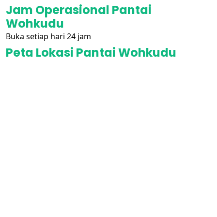
Jam Operasional Pantai
Wohkudu
Buka setiap hari 24 jam
Peta Lokasi Pantai Wohkudu