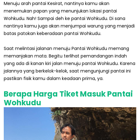
Menuju arah pantai Kesirat, nantinya kamu akan
menemukan papan yang menunjukan lokasi pantai
Wohkudu. Nah! Sampai deh ke pantai Wohkudu. Di sana
nantinya kamu juga akan menjumpai warung yang menjadi
batas patokan keberadaan pantai Wohkudu.
Saat melintasi jalanan menuju Pantai Wohkudu memang
memanjakan mata. Begitu terlihat pemandangan indah
yang ada di kanan kiri jalan menuju pantai Wohkudu. Karena
jalannya yang berkelok-kelok, saat mengunjungi pantai ini
pastikan fisik kamu dalam keadaan prima, ya.
Berapa Harga Tiket Masuk Pantai
Wohkudu