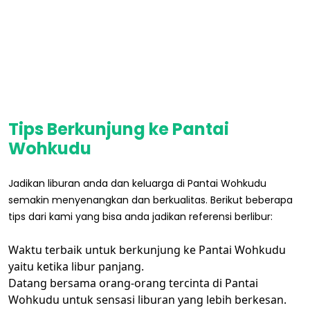
Tips Berkunjung ke Pantai
Wohkudu
Jadikan liburan anda dan keluarga di Pantai Wohkudu
semakin menyenangkan dan berkualitas. Berikut beberapa
tips dari kami yang bisa anda jadikan referensi berlibur:
Waktu terbaik untuk berkunjung ke Pantai Wohkudu
yaitu ketika libur panjang.
Datang bersama orang-orang tercinta di Pantai
Wohkudu untuk sensasi liburan yang lebih berkesan.