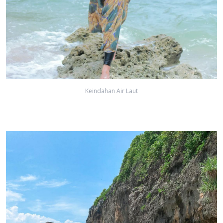
Keindahan Air Laut