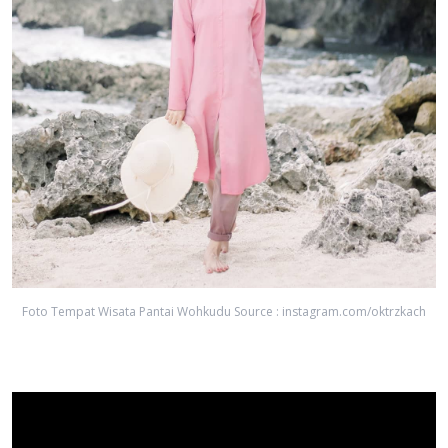
Foto Tempat Wisata Pantai Wohkudu Source : instagram.com/oktrzkach