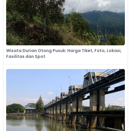
Wisata Durian Otong Pusuk: Harga Tiket, Foto, Lokasi,
Fasilitas dan Spot