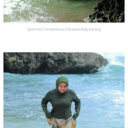
Spot Foto Tersembunyi Dibawah Batu Karang