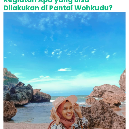
Dilakukan di Pantai Wohkudu?