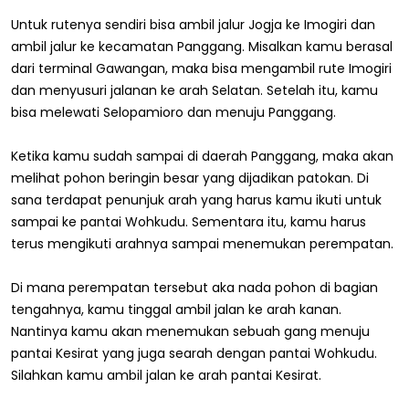
Untuk rutenya sendiri bisa ambil jalur Jogja ke Imogiri dan
ambil jalur ke kecamatan Panggang. Misalkan kamu berasal
dari terminal Gawangan, maka bisa mengambil rute Imogiri
dan menyusuri jalanan ke arah Selatan. Setelah itu, kamu
bisa melewati Selopamioro dan menuju Panggang.
Ketika kamu sudah sampai di daerah Panggang, maka akan
melihat pohon beringin besar yang dijadikan patokan. Di
sana terdapat penunjuk arah yang harus kamu ikuti untuk
sampai ke pantai Wohkudu. Sementara itu, kamu harus
terus mengikuti arahnya sampai menemukan perempatan.
Di mana perempatan tersebut aka nada pohon di bagian
tengahnya, kamu tinggal ambil jalan ke arah kanan.
Nantinya kamu akan menemukan sebuah gang menuju
pantai Kesirat yang juga searah dengan pantai Wohkudu.
Silahkan kamu ambil jalan ke arah pantai Kesirat.