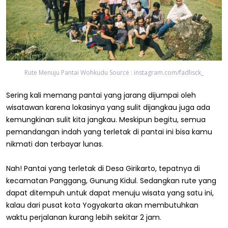
Rute Menuju Pantai Wohkudu Source : instagram.com/fadlisck_
Sering kali memang pantai yang jarang dijumpai oleh
wisatawan karena lokasinya yang sulit dijangkau juga ada
kemungkinan sulit kita jangkau. Meskipun begitu, semua
pemandangan indah yang terletak di pantai ini bisa kamu
nikmati dan terbayar lunas.
Nah! Pantai yang terletak di Desa Girikarto, tepatnya di
kecamatan Panggang, Gunung Kidul. Sedangkan rute yang
dapat ditempuh untuk dapat menuju wisata yang satu ini,
kalau dari pusat kota Yogyakarta akan membutuhkan
waktu perjalanan kurang lebih sekitar 2 jam.