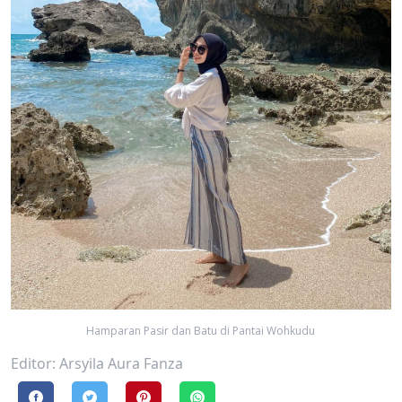
Hamparan Pasir dan Batu di Pantai Wohkudu
Editor: Arsyila Aura Fanza