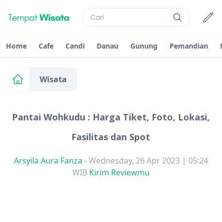
Home
Cafe
Candi
Danau
Gunung
Pemandian
Wisata
Pantai Wohkudu : Harga Tiket, Foto, Lokasi,
Fasilitas dan Spot
Arsyila Aura Fanza
-
Wednesday, 26 Apr 2023 | 05:24
WIB
Kirim Reviewmu