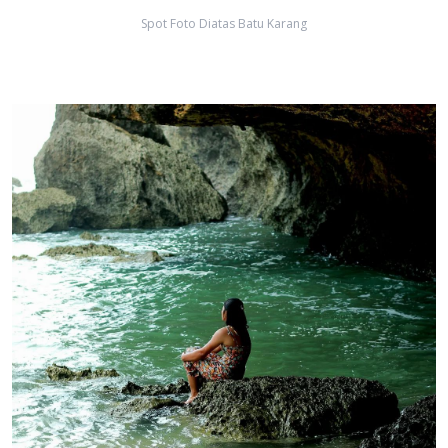
Spot Foto Diatas Batu Karang