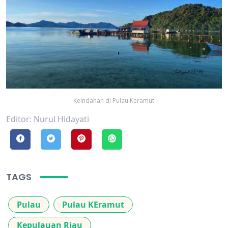
Keindahan di Pulau Keramut
Editor: Nurul Hidayati
TAGS
Pulau
Pulau KEramut
Kepulauan Riau