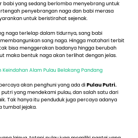
or babi yang sedang berlomba menyebrang untuk
ipertengah penyebrangan naga dan babi merasa
arankan untuk beristirahat sejenak.
g naga terlelap dalam tidurnya, sang babi
membangunkan sang naga. Hingga matahari terbit
 tak bisa menggerakan badanya hingga berubah
surut maka bentuk naga akan terlihat dengan jelas.
 Keindahan Alam Pulau Belakang Pandang
k percaya akan penghuni yang ada di
Pulau Putri.
putri yang mendekami pulau, dan salah satu dari
baik. Tak hanya itu penduduk juga percaya adanya
tumbal jejaka.
 yang lainya, tetapi pulau juga memiliki pantai yang