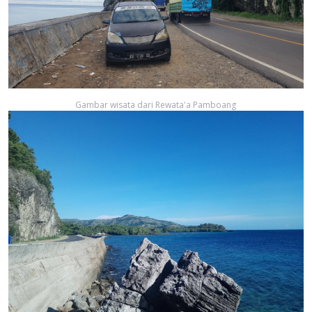
Gambar wisata dari Rewata'a Pamboang