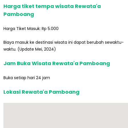
Harga tiket tempa wisata Rewata'a
Pamboang
Harga Tiket Masuk: Rp 5.000
Biaya masuk ke destinasi wisata ini dapat berubah sewaktu-
waktu. (Update Mei, 2024)
Jam Buka Wisata Rewata'a Pamboang
Buka setiap hari 24 jam
Lokasi Rewata'a Pamboang