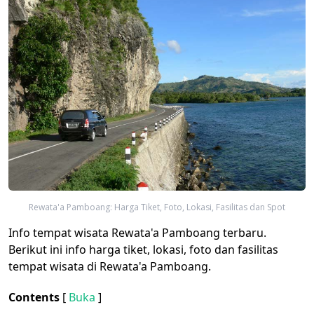
Rewata'a Pamboang: Harga Tiket, Foto, Lokasi, Fasilitas dan Spot
Info tempat wisata Rewata'a Pamboang terbaru.
Berikut ini info harga tiket, lokasi, foto dan fasilitas
tempat wisata di Rewata'a Pamboang.
Contents
[
Buka
]