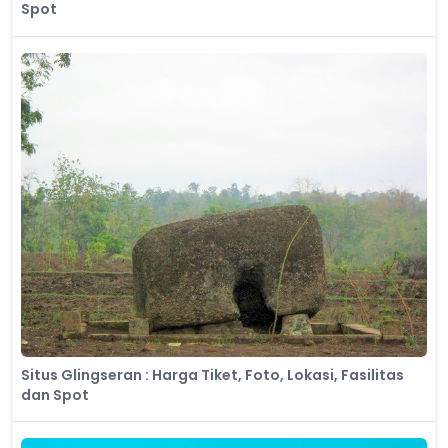
Spot
Situs Glingseran : Harga Tiket, Foto, Lokasi, Fasilitas
dan Spot