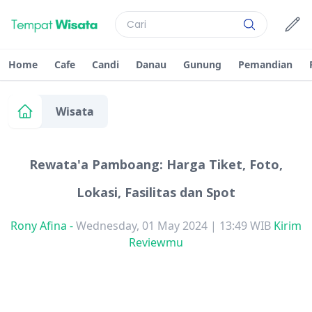
Home
Cafe
Candi
Danau
Gunung
Pemandian
Wisata
Rewata'a Pamboang: Harga Tiket, Foto,
Lokasi, Fasilitas dan Spot
Rony Afina
-
Wednesday, 01 May 2024 | 13:49 WIB
Kirim
Reviewmu