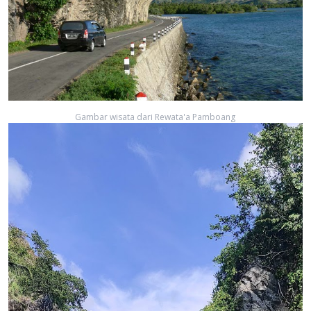
Gambar wisata dari Rewata'a Pamboang