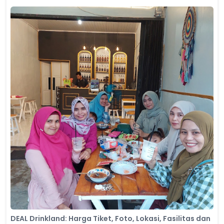
DEAL Drinkland: Harga Tiket, Foto, Lokasi, Fasilitas dan