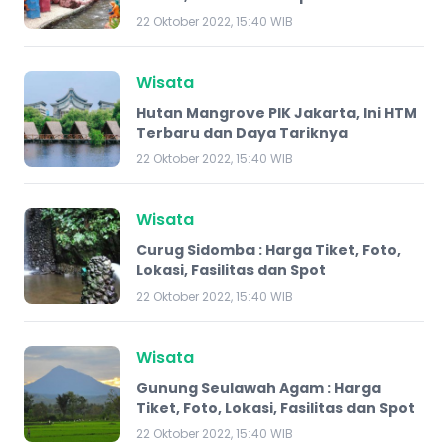
22 Oktober 2022, 15:40 WIB
Wisata
Hutan Mangrove PIK Jakarta, Ini HTM
Terbaru dan Daya Tariknya
22 Oktober 2022, 15:40 WIB
Wisata
Curug Sidomba : Harga Tiket, Foto,
Lokasi, Fasilitas dan Spot
22 Oktober 2022, 15:40 WIB
Wisata
Gunung Seulawah Agam : Harga
Tiket, Foto, Lokasi, Fasilitas dan Spot
22 Oktober 2022, 15:40 WIB