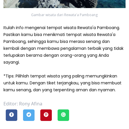
Gambar wisata dari Rewata'a Pamboang
Itulah info mengenai tempat wisata Rewata'a Pamboang.
Pastikan kamu bisa menikmati tempat wisata Rewata'a
Pamboang, sehingga kamu bisa merasa senang dan
kembali dengan membawa pengalaman terbaik yang tidak
terlupakan berama dengan orang-orang yang Anda
sayangi.
*Tips: Pilihlah tempat wisata yang paling memungkinkan
untuk kamu. Dengan tiket terjangkau, yang bisa membuat
kamu senang, dan yang terpenting aman dan nyaman.
Editor: Rony Afina