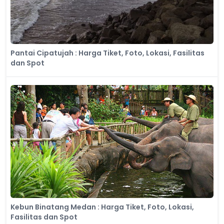
Pantai Cipatujah : Harga Tiket, Foto, Lokasi, Fasilitas
dan Spot
Kebun Binatang Medan : Harga Tiket, Foto, Lokasi,
Fasilitas dan Spot