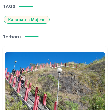
TAGS
Kabupaten Majene
Terbaru