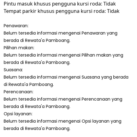
Pintu masuk khusus pengguna kursi roda: Tidak
Tempat parkir khusus pengguna kursi roda: Tidak
Penawaran:
Belum tersedia informasi mengenai Penawaran yang
berada di Rewata'a Pamboang.
Pilihan makan:
Belum tersedia informasi mengenai Pilihan makan yang
berada di Rewata'a Pamboang.
Suasana:
Belum tersedia informasi mengenai Suasana yang berada
di Rewata'a Pamboang.
Perencanaan:
Belum tersedia informasi mengenai Perencanaan yang
berada di Rewata'a Pamboang.
Opsi layanan:
Belum tersedia informasi mengenai Opsi layanan yang
berada di Rewata'a Pamboang.