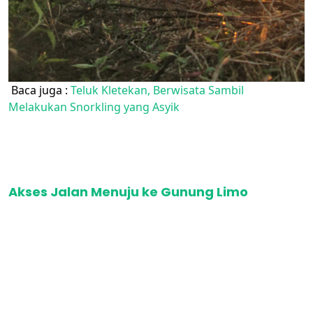
Baca juga :
Teluk Kletekan, Berwisata Sambil
Melakukan Snorkling yang Asyik
Akses Jalan Menuju ke Gunung Limo