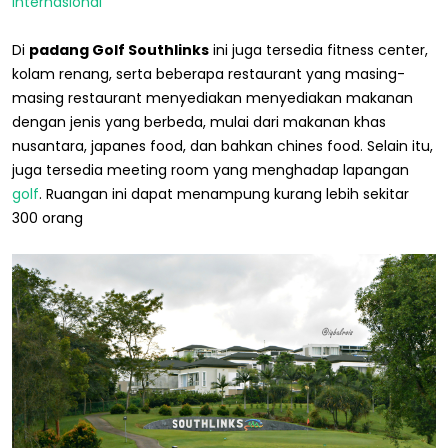
Internasional
Di
padang Golf Southlinks
ini juga tersedia fitness center,
kolam renang, serta beberapa restaurant yang masing-
masing restaurant menyediakan menyediakan makanan
dengan jenis yang berbeda, mulai dari makanan khas
nusantara, japanes food, dan bahkan chines food. Selain itu,
juga tersedia meeting room yang menghadap lapangan
golf
. Ruangan ini dapat menampung kurang lebih sekitar
300 orang