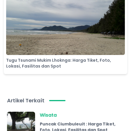
Tugu Tsunami Mukim Lhoknga: Harga Tiket, Foto,
Lokasi, Fasilitas dan Spot
Artikel Terkait
Wisata
Puncak Ciumbuleuit : Harga Tiket,
Foto, Lokasi, Fasilitas dan Spot