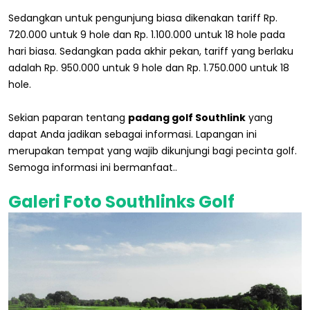
Sedangkan untuk pengunjung biasa dikenakan tariff Rp.
720.000 untuk 9 hole dan Rp. 1.100.000 untuk 18 hole pada
hari biasa. Sedangkan pada akhir pekan, tariff yang berlaku
adalah Rp. 950.000 untuk 9 hole dan Rp. 1.750.000 untuk 18
hole.
Sekian paparan tentang
padang golf Southlink
yang
dapat Anda jadikan sebagai informasi. Lapangan ini
merupakan tempat yang wajib dikunjungi bagi pecinta golf.
Semoga informasi ini bermanfaat..
Galeri Foto Southlinks Golf