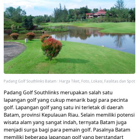
Padang Golf Southlinks Batam : Harga Tiket, Foto, Lokasi, Fasilitas dan Spot
Padang Golf Southlinks merupakan salah satu
lapangan golf yang cukup menarik bagi para pecinta
golf. Lapangan golf yang satu ini terletak di daerah
Batam, provinsi Kepulauan Riau. Selain memiliki potensi
wisata alam yang sangat indah, ternyata Batam juga
menjadi surga bagi para pemain golf. Pasalnya Batam
memiliki beberapa lapangan golf yang berstandart