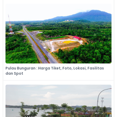
Pulau Bunguran : Harga Tiket, Foto, Lokasi, Fasilitas
dan Spot