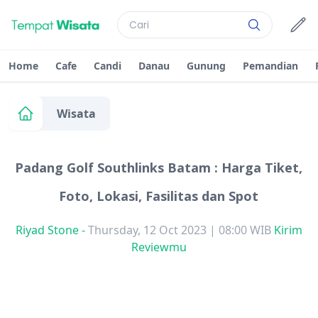
Home
Cafe
Candi
Danau
Gunung
Pemandian
Wisata
Padang Golf Southlinks Batam : Harga Tiket,
Foto, Lokasi, Fasilitas dan Spot
Riyad Stone
-
Thursday, 12 Oct 2023 | 08:00 WIB
Kirim
Reviewmu