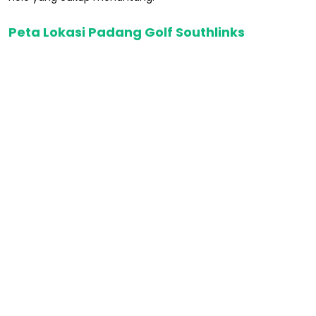
Peta Lokasi Padang Golf Southlinks