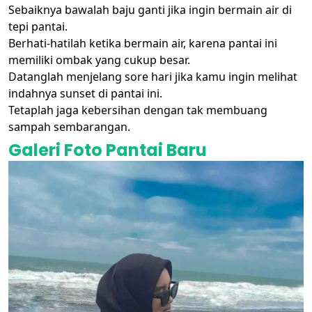
Sebaiknya bawalah baju ganti jika ingin bermain air di
tepi pantai.
Berhati-hatilah ketika bermain air, karena pantai ini
memiliki ombak yang cukup besar.
Datanglah menjelang sore hari jika kamu ingin melihat
indahnya sunset di pantai ini.
Tetaplah jaga kebersihan dengan tak membuang
sampah sembarangan.
Galeri Foto Pantai Baru