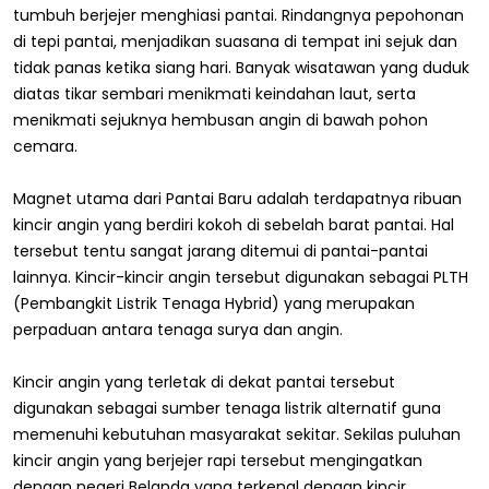
tumbuh berjejer menghiasi pantai. Rindangnya pepohonan
di tepi pantai, menjadikan suasana di tempat ini sejuk dan
tidak panas ketika siang hari. Banyak wisatawan yang duduk
diatas tikar sembari menikmati keindahan laut, serta
menikmati sejuknya hembusan angin di bawah pohon
cemara.
Magnet utama dari Pantai Baru adalah terdapatnya ribuan
kincir angin yang berdiri kokoh di sebelah barat pantai. Hal
tersebut tentu sangat jarang ditemui di pantai-pantai
lainnya. Kincir-kincir angin tersebut digunakan sebagai PLTH
(Pembangkit Listrik Tenaga Hybrid) yang merupakan
perpaduan antara tenaga surya dan angin.
Kincir angin yang terletak di dekat pantai tersebut
digunakan sebagai sumber tenaga listrik alternatif guna
memenuhi kebutuhan masyarakat sekitar. Sekilas puluhan
kincir angin yang berjejer rapi tersebut mengingatkan
dengan negeri Belanda yang terkenal dengan kincir