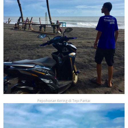
Pepohonan Kering di Tepi Pantai