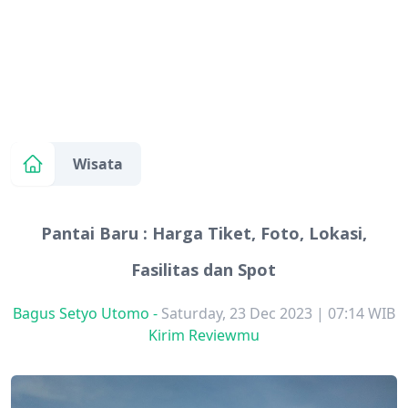
Wisata
Pantai Baru : Harga Tiket, Foto, Lokasi,
Fasilitas dan Spot
Bagus Setyo Utomo
-
Saturday, 23 Dec 2023 | 07:14 WIB
Kirim Reviewmu