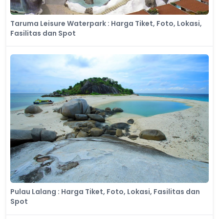
Taruma Leisure Waterpark : Harga Tiket, Foto, Lokasi,
Fasilitas dan Spot
Pulau Lalang : Harga Tiket, Foto, Lokasi, Fasilitas dan
Spot