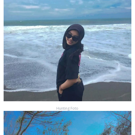
Hunting Foto