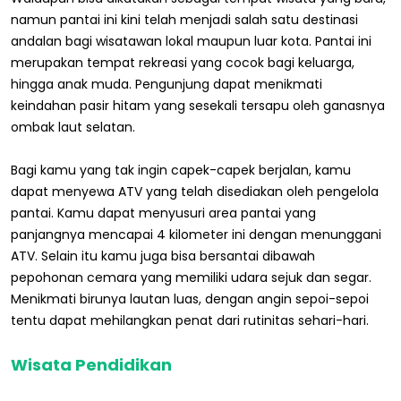
namun pantai ini kini telah menjadi salah satu destinasi
andalan bagi wisatawan lokal maupun luar kota. Pantai ini
merupakan tempat rekreasi yang cocok bagi keluarga,
hingga anak muda. Pengunjung dapat menikmati
keindahan pasir hitam yang sesekali tersapu oleh ganasnya
ombak laut selatan.
Bagi kamu yang tak ingin capek-capek berjalan, kamu
dapat menyewa ATV yang telah disediakan oleh pengelola
pantai. Kamu dapat menyusuri area pantai yang
panjangnya mencapai 4 kilometer ini dengan menunggani
ATV. Selain itu kamu juga bisa bersantai dibawah
pepohonan cemara yang memiliki udara sejuk dan segar.
Menikmati birunya lautan luas, dengan angin sepoi-sepoi
tentu dapat mehilangkan penat dari rutinitas sehari-hari.
Wisata Pendidikan