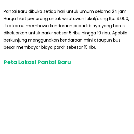
Pantai Baru dibuka setiap hari untuk umum selama 24 jam.
Harga tiket per orang untuk wisatawan lokal/asing Rp. 4.000,
Jika kamu membawa kendaraan pribadi biaya yang harus
dikeluarkan untuk parkir sebsar 5 ribu hingga 10 ribu. Apabila
berkunjung menggunakan kendaraan mini ataupun bus
besar membayar biaya parkir sebesar 15 ribu.
Peta Lokasi Pantai Baru