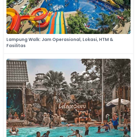
Lampung Walk: Jam Operasional, Lokasi, HTM &
Fasilitas