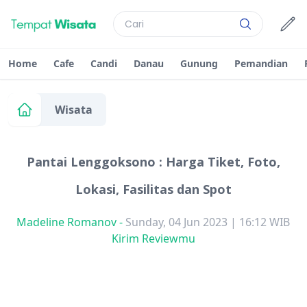
Home
Cafe
Candi
Danau
Gunung
Pemandian
Wisata
Pantai Lenggoksono : Harga Tiket, Foto,
Lokasi, Fasilitas dan Spot
Madeline Romanov
-
Sunday, 04 Jun 2023 | 16:12 WIB
Kirim Reviewmu