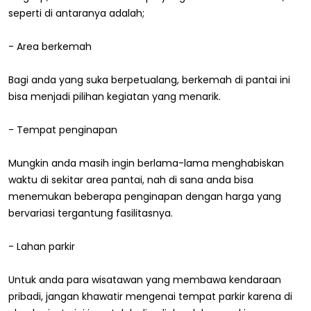
seperti di antaranya adalah;
- Area berkemah
Bagi anda yang suka berpetualang, berkemah di pantai ini
bisa menjadi pilihan kegiatan yang menarik.
- Tempat penginapan
Mungkin anda masih ingin berlama-lama menghabiskan
waktu di sekitar area pantai, nah di sana anda bisa
menemukan beberapa penginapan dengan harga yang
bervariasi tergantung fasilitasnya.
- Lahan parkir
Untuk anda para wisatawan yang membawa kendaraan
pribadi, jangan khawatir mengenai tempat parkir karena di