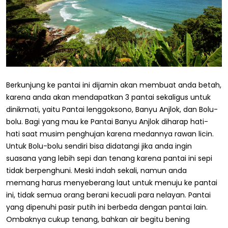
Berkunjung ke pantai ini dijamin akan membuat anda betah,
karena anda akan mendapatkan 3 pantai sekaligus untuk
dinikmati, yaitu Pantai lenggoksono, Banyu Anjlok, dan Bolu-
bolu. Bagi yang mau ke Pantai Banyu Anjlok diharap hati-
hati saat musim penghujan karena medannya rawan licin.
Untuk Bolu-bolu sendiri bisa didatangi jika anda ingin
suasana yang lebih sepi dan tenang karena pantai ini sepi
tidak berpenghuni. Meski indah sekali, namun anda
memang harus menyeberang laut untuk menuju ke pantai
ini, tidak semua orang berani kecuali para nelayan. Pantai
yang dipenuhi pasir putih ini berbeda dengan pantai lain.
Ombaknya cukup tenang, bahkan air begitu bening