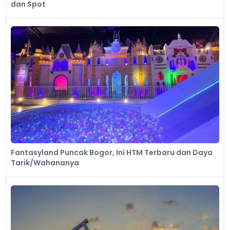
dan Spot
Fantasyland Puncak Bogor, Ini HTM Terbaru dan Daya
Tarik/Wahananya