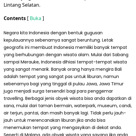
Lintang Selatan.
Contents
[
Buka
]
Negara kita Indonesia dengan bentuk gugusan
kepulauannya sebenarnya sangat beruntung. Letak
geografis ini membuat Indonesia memiliki banyak tempat
yang berhubungan dengan wisata alam. Mulai dari Sabang
sampai Merauke, Indonesia dihiasi tempat-tempat wisata
yang sangat menarik. Banyak orang hanya mengira Bali
adalah tempat yang sangat pas untuk liburan, namun
sebenarnya bagi yang tinggal di pulau Jawa, Jawa Timur
juga menjadi surga tersendiri bagi para penggemar
travelling. Berbagai jenis obyek wisata bisa anda dapatkan di
sana, mulai dari taman bermain, waterpark, museum, candi,
air terjun, pantai, dan masih banyak lagi. Tidak perlu jauh-
jauh untuk merencanakan liburan jika anda bisa
menemukan tempat yang mengasyikan di dekat anda.
Seperti di Malang, ada obyek wisata yang sayang jika anda