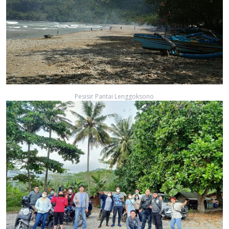
Pesisir Pantai Lenggoksono