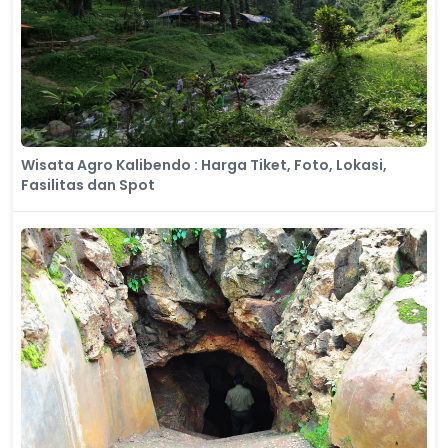
Wisata Agro Kalibendo : Harga Tiket, Foto, Lokasi,
Fasilitas dan Spot