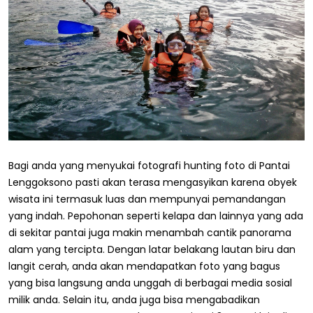
Bagi anda yang menyukai fotografi hunting foto di Pantai
Lenggoksono pasti akan terasa mengasyikan karena obyek
wisata ini termasuk luas dan mempunyai pemandangan
yang indah. Pepohonan seperti kelapa dan lainnya yang ada
di sekitar pantai juga makin menambah cantik panorama
alam yang tercipta. Dengan latar belakang lautan biru dan
langit cerah, anda akan mendapatkan foto yang bagus
yang bisa langsung anda unggah di berbagai media sosial
milik anda. Selain itu, anda juga bisa mengabadikan