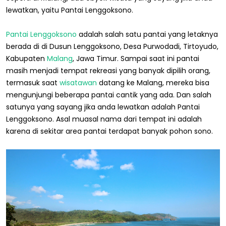
lewatkan, yaitu Pantai Lenggoksono.
Pantai Lenggoksono
adalah salah satu pantai yang letaknya
berada di di Dusun Lenggoksono, Desa Purwodadi, Tirtoyudo,
Kabupaten
Malang
, Jawa Timur. Sampai saat ini pantai
masih menjadi tempat rekreasi yang banyak dipilih orang,
termasuk saat
wisatawan
datang ke Malang, mereka bisa
mengunjungi beberapa pantai cantik yang ada. Dan salah
satunya yang sayang jika anda lewatkan adalah Pantai
Lenggoksono. Asal muasal nama dari tempat ini adalah
karena di sekitar area pantai terdapat banyak pohon sono.