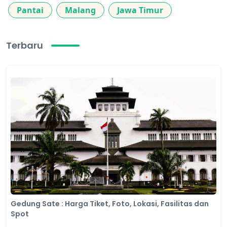
Pantai
Malang
Jawa Timur
Terbaru
Gedung Sate : Harga Tiket, Foto, Lokasi, Fasilitas dan
Spot