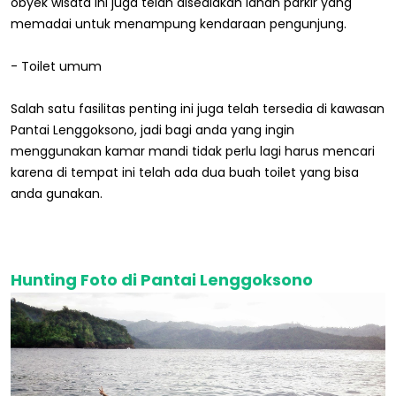
obyek wisata ini juga telah disediakan lahan parkir yang
memadai untuk menampung kendaraan pengunjung.
- Toilet umum
Salah satu fasilitas penting ini juga telah tersedia di kawasan
Pantai Lenggoksono, jadi bagi anda yang ingin
menggunakan kamar mandi tidak perlu lagi harus mencari
karena di tempat ini telah ada dua buah toilet yang bisa
anda gunakan.
Hunting Foto di Pantai Lenggoksono