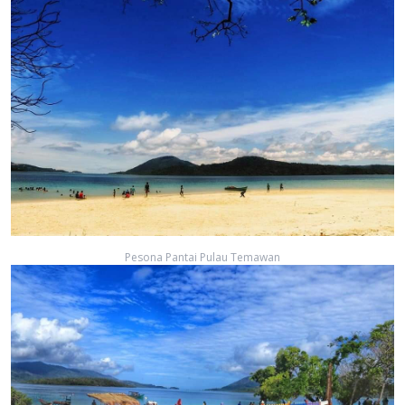
Pesona Pantai Pulau Temawan