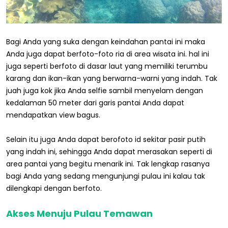
Bagi Anda yang suka dengan keindahan pantai ini maka
Anda juga dapat berfoto-foto ria di area wisata ini. hal ini
juga seperti berfoto di dasar laut yang memiliki terumbu
karang dan ikan-ikan yang berwarna-warni yang indah. Tak
juah juga kok jika Anda selfie sambil menyelam dengan
kedalaman 50 meter dari garis pantai Anda dapat
mendapatkan view bagus.
Selain itu juga Anda dapat berofoto id sekitar pasir putih
yang indah ini, sehingga Anda dapat merasakan seperti di
area pantai yang begitu menarik ini. Tak lengkap rasanya
bagi Anda yang sedang mengunjungi pulau ini kalau tak
dilengkapi dengan berfoto.
Akses Menuju Pulau Temawan