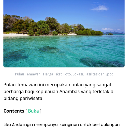
Pulau Temawan : Harga Tiket, Foto, Lokasi, Fasilitas dan Spot
Pulau Temawan ini merupakan pulau yang sangat
berharga bagi kepulauan Anambas yang terletak di
bidang pariwisata
Contents
[
Buka
]
Jika Anda ingin mempunyai keinginan untuk bertualangan