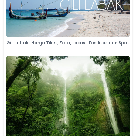
Gili Labak : Harga Tiket, Foto, Lokasi, Fasilitas dan Spot