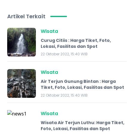
Artikel Terkait
Wisata
Curug Citiis : Harga Tiket, Foto,
Lokasi, Fasilitas dan Spot
22 Oktober 2022, 15:40 WIB
Wisata
​Air Terjun Gunung Bintan : Harga
Tiket, Foto, Lokasi, Fasilitas dan Spot
22 Oktober 2022, 15:40 WIB
Wisata
Wisata Air Terjun Luthu: Harga Tiket,
Foto, Lokasi, Fasilitas dan Spot