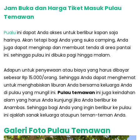
Jam Buka dan Harga Tiket Masuk Pulau
Temawan
Pualu
ini dapat Anda akses untuk berlibur kapan saja
harinya. Akan tetapi bagi Anda yang suka camping, Anda
juga dapat menginap dan membuat tenda di area pantai
ini. sehingga pulau ini dibuka pagi hingga malam.
Adapun untuk penyewaan atau biaya yang harus dibayar
sebesar Rp 15.000/orang. Sehingga Anda dapat menghemat
untuk menghabiskan liburan Anda bersama keluarga Anda
di pulau yang mungil ini.
Pulau temawan
ini juga keindahan
alam yang harus Anda kunjungi jika Anda berlibur ke
Anambas. Sehingga bagi Anda yang ingin berlibur ke pulau
ini ajaklah sanak keluarga ataupun teman-teman Anda.
Galeri Foto Pulau Temawan