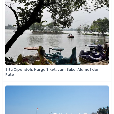
Situ Cipondoh: Harga Tiket, Jam Buka, Alamat dan
Rute