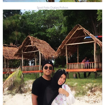
Spot Foto Diatas Pohon