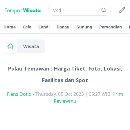
Home
Cafe
Candi
Danau
Gunung
Pemandian
Wisata
Pulau Temawan : Harga Tiket, Foto, Lokasi,
Fasilitas dan Spot
Fians Dotid
-
Thursday, 05 Oct 2023 | 05:27 WIB
Kirim
Reviewmu