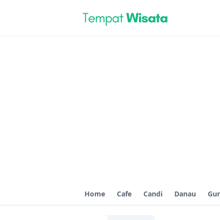
Home
Cafe
Candi
Danau
Gu