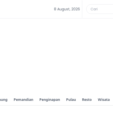
8 August, 2026
nung
Pemandian
Penginapan
Pulau
Resto
Wisata