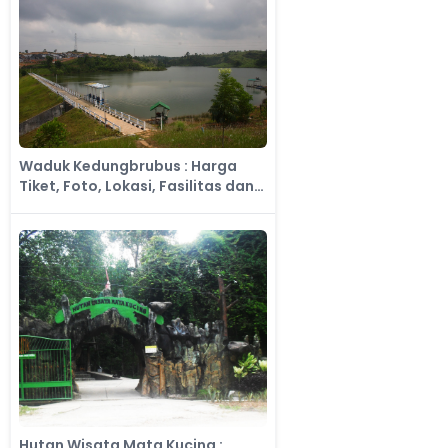
Waduk Kedungbrubus : Harga
Tiket, Foto, Lokasi, Fasilitas dan
Spot
Hutan Wisata Mata Kucing :