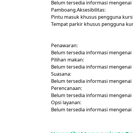
Belum tersedia informasi mengenai f
Pamboang.Aksesibilitas:
Pintu masuk khusus pengguna kursi
Tempat parkir khusus pengguna kurs
Penawaran:
Belum tersedia informasi mengenai
Pilihan makan:
Belum tersedia informasi mengenai
Suasana:
Belum tersedia informasi mengenai
Perencanaan:
Belum tersedia informasi mengenai
Opsi layanan:
Belum tersedia informasi mengenai