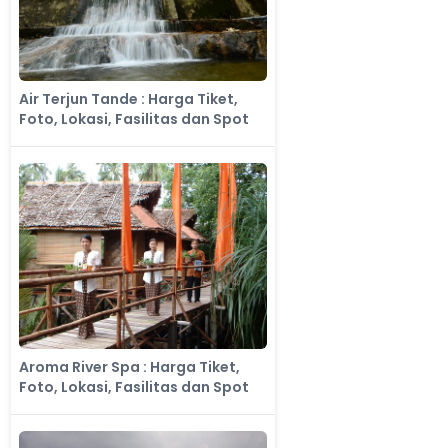
Air Terjun Tande : Harga Tiket,
Foto, Lokasi, Fasilitas dan Spot
​Aroma River Spa : Harga Tiket,
Foto, Lokasi, Fasilitas dan Spot