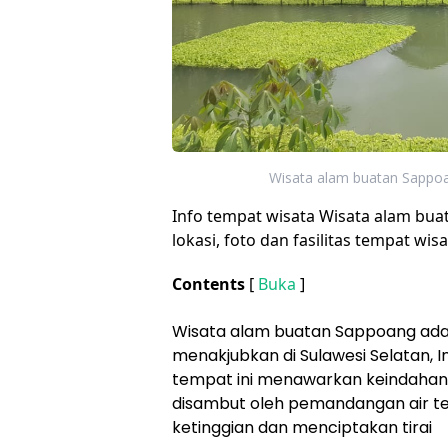
Wisata alam buatan Sappoan
Info tempat wisata Wisata alam buata
lokasi, foto dan fasilitas tempat wi
Contents
[
Buka
]
Wisata alam buatan Sappoang ad
menakjubkan di Sulawesi Selatan, I
tempat ini menawarkan keindaha
disambut oleh pemandangan air ter
ketinggian dan menciptakan tirai