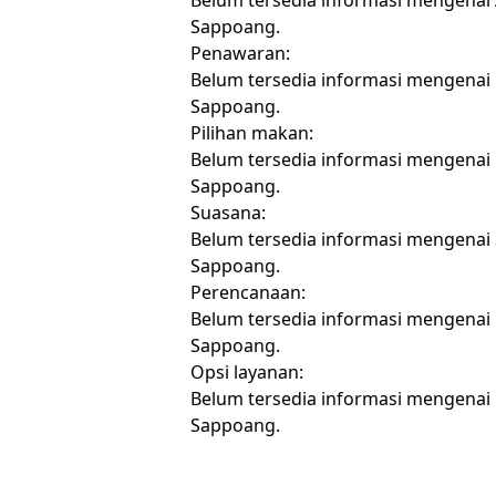
Belum tersedia informasi mengenai 
Sappoang.
Penawaran:
Belum tersedia informasi mengenai
Sappoang.
Pilihan makan:
Belum tersedia informasi mengenai 
Sappoang.
Suasana:
Belum tersedia informasi mengenai
Sappoang.
Perencanaan:
Belum tersedia informasi mengenai
Sappoang.
Opsi layanan:
Belum tersedia informasi mengenai 
Sappoang.