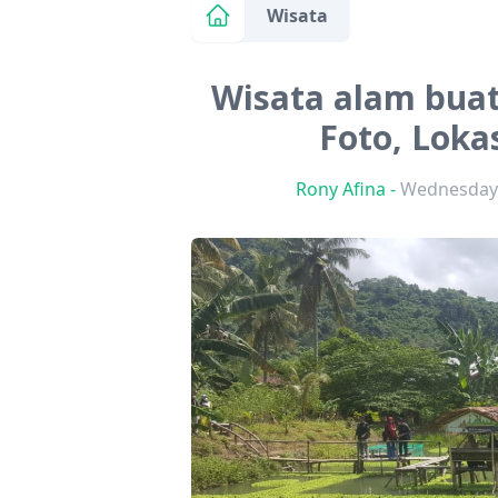
Wisata
Wisata alam buat
Foto, Lokas
Rony Afina
-
Wednesday,