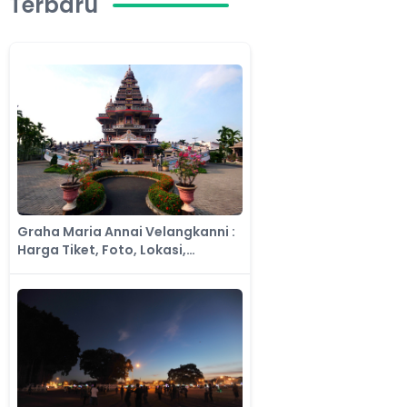
Terbaru
Graha Maria Annai Velangkanni :
Harga Tiket, Foto, Lokasi,
Fasilitas dan Spot