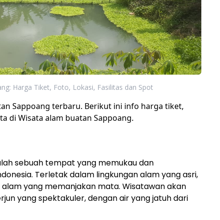
g: Harga Tiket, Foto, Lokasi, Fasilitas dan Spot
n Sappoang terbaru. Berikut ini info harga tiket,
sata di Wisata alam buatan Sappoang.
alah sebuah tempat yang memukau dan
ndonesia. Terletak dalam lingkungan alam yang asri,
n alam yang memanjakan mata. Wisatawan akan
jun yang spektakuler, dengan air yang jatuh dari