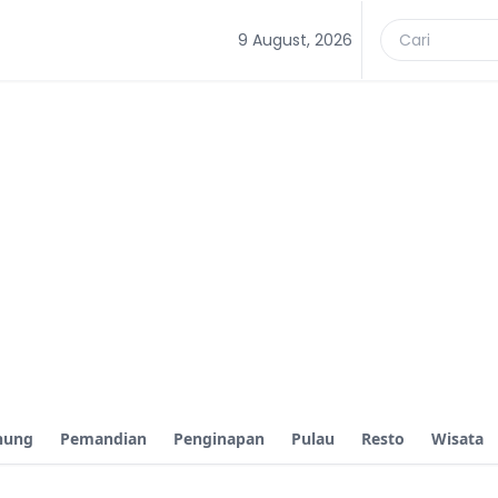
9 August, 2026
nung
Pemandian
Penginapan
Pulau
Resto
Wisata