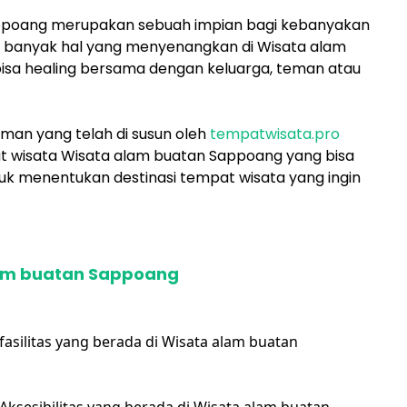
appoang merupakan sebuah impian bagi kebanyakan
banyak hal yang menyenangkan di Wisata alam
isa healing bersama dengan keluarga, teman atau
uman yang telah di susun oleh
tempatwisata.pro
t wisata Wisata alam buatan Sappoang yang bisa
tuk menentukan destinasi tempat wisata yang ingin
lam buatan Sappoang
asilitas yang berada di Wisata alam buatan