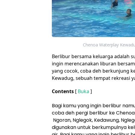
Chenoa Waterplay Kewadug 
Berlibur bersama keluarga adalah s
ingin merencanakan liburan bersam
yang cocok, coba deh berkunjung ke
Kewadug, sebuah tempat rekreasi yan
Contents
[
Buka
]
Bagi kamu yang ingin berlibur nam
coba deh pergi berlibur ke Cheno
Ngoran, Nglegok, Kedawung, Nglego
digunakan untuk berkumpulnya ke
air. Bagi kamu yang ingin berlibur