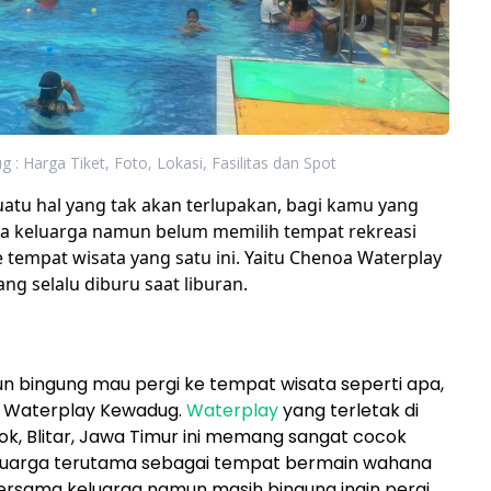
: Harga Tiket, Foto, Lokasi, Fasilitas dan Spot
uatu hal yang tak akan terlupakan, bagi kamu yang
a keluarga namun belum memilih tempat rekreasi
 tempat wisata yang satu ini. Yaitu Chenoa Waterplay
g selalu diburu saat liburan.
un bingung mau pergi ke tempat wisata seperti apa,
a Waterplay Kewadug.
Waterplay
yang terletak di
k, Blitar, Jawa Timur ini memang sangat cocok
luarga terutama sebagai tempat bermain wahana
 bersama keluarga namun masih bingung ingin pergi