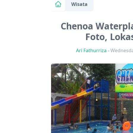
Wisata
Chenoa Waterpla
Foto, Lokas
Ari Fathurriza
-
Wednesday