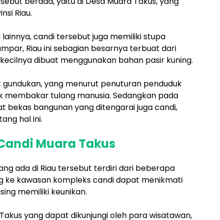
sebut berada, yaitu di Desa Muara Takus, yang
nsi Riau.
lainnya, candi tersebut juga memiliki stupa
mpar, Riau ini sebagian besarnya terbuat dari
 kecilnya dibuat menggunakan bahan pasir kuning.
t gundukan, yang menurut penuturan penduduk
k membakar tulang manusia. Sedangkan pada
at bekas bangunan yang ditengarai juga candi,
ng hal ini.
Candi Muara Takus
g ada di Riau tersebut terdiri dari beberapa
ng ke kawasan kompleks candi dapat menikmati
ng memiliki keunikan.
Takus yang dapat dikunjungi oleh para wisatawan,