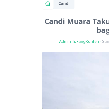
Candi
Candi Muara Takus
bag
Admin TukangKonten
-
Sun