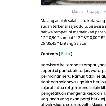
Museum Brawijaya : Ha
Malang adalah salah satu kota yang b
sudah terkenal sejak dulu. Sisa-sis
bahwa tempat ini memainkan peran 
17 '10,90 ° sampai 112 ° 57' 0,00 ° B
26 '35,45 ° Lintang Selatan.
Contents
[
Buka
]
Berwisata ke tempat-tempat yang 
seperti di pantai, air terjun, wat
permainan seru. Namun tidak selalu 
tidak ada salahnya juga kita ber
sejarah atau religi, karena selain k
pengetahuan mengenai kejadian-kej
Bagi anda yang akan pergi berkunj
obyek wisata sejarah, yaitu Museum