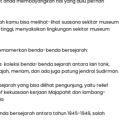
t anda membayangkan hal yang dulu pernah
ah kamu bisa melihat-lihat suasana sekitar museum
k tinggi, menyaksikan lingkungan sekitar museum
memamerkan benda-benda bersejarah:
koleksi benda-benda sejarah antara lain tank,
jajah, meriam, dan ada juga patung jendral Sudirman.
ejarah yang bisa dilihat pengunjung, yaitu relief
ief kekuasaan kerjaan Majapahit dan lambang-
a.
enda bersejarah antara tahun 1945-1949, salah