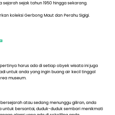
 sejarah sejak tahun 1950 hingga sekarang.
n koleksi Gerbong Maut dan Perahu Sigigi.
ya
pertinya harus ada di setiap obyek wisata ini juga
adi untuk anda yang ingin buang air kecil tinggal
 area museum.
a bersejarah atau sedang menunggu giliran, anda
 untuk bersantai, duduk-duduk sembari menikmati
ngan alami yang ada di sekeliling anda.