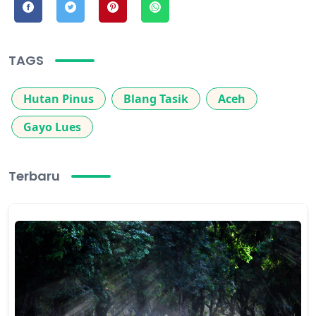
TAGS
Hutan Pinus
Blang Tasik
Aceh
Gayo Lues
Terbaru