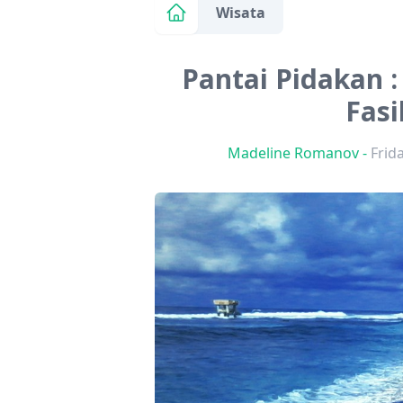
Wisata
Pantai Pidakan :
Fasi
Madeline Romanov
-
Frid