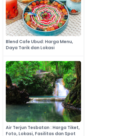
Blend Cafe Ubud: Harga Menu,
Daya Tarik dan Lokasi
Air Terjun Tesbatan : Harga Tiket,
Foto, Lokasi, Fasilitas dan Spot