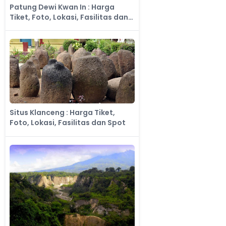
Patung Dewi Kwan In : Harga
Tiket, Foto, Lokasi, Fasilitas dan
Spot
Situs Klanceng : Harga Tiket,
Foto, Lokasi, Fasilitas dan Spot