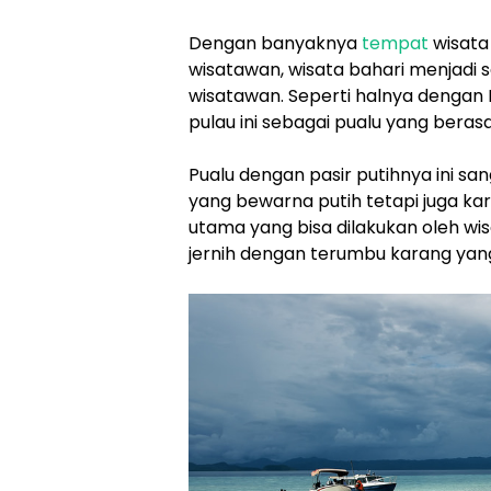
Dengan banyaknya
tempat
wisata 
wisatawan, wisata bahari menjadi s
wisatawan. Seperti halnya dengan 
pulau ini sebagai pualu yang berasal
Pualu dengan pasir putihnya ini san
yang bewarna putih tetapi juga kare
utama yang bisa dilakukan oleh wi
jernih dengan terumbu karang yan