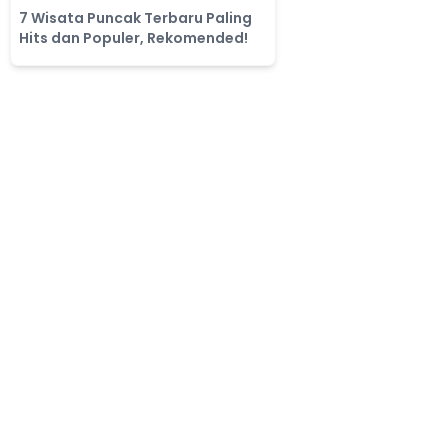
7 Wisata Puncak Terbaru Paling
Hits dan Populer, Rekomended!