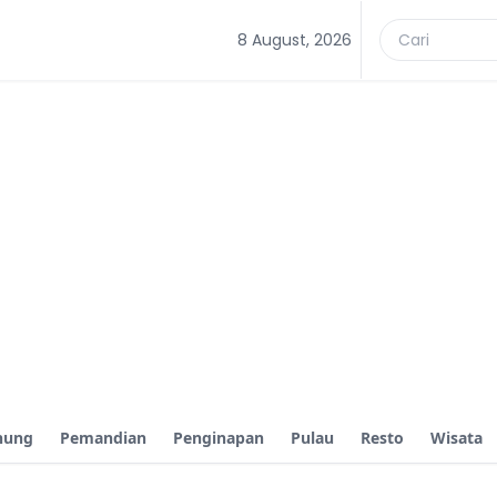
8 August, 2026
nung
Pemandian
Penginapan
Pulau
Resto
Wisata