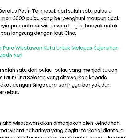
Beralas Pasir. Termasuk dari salah satu pulau di
ampir 3000 pulau yang berpenghuni maupun tidak.
enyimpan potensi wisatawan begitu banyak untuk
apan langsung dengan laut Cina.
ma Para Wisatawan Kota Untuk Melepas Kejenuhan
asih Asri
salah satu dari pulau-pulau yang menjadi tujuan
s Laut Cina Selatan yang ditawarkan kepada
a dekat dengan Singapura, sehingga banyak dari
ersebut.
aka wisatawan akan dimanjakan oleh keindahan
ma wisata baharinya yang begitu terkenal diantara
 menarik wisatawan untuk menikmati terumbu karang