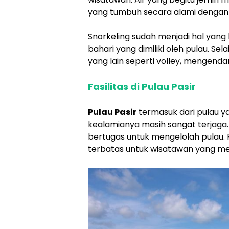
yang tumbuh secara alami dengan b
Snorkeling sudah menjadi hal yan
bahari yang dimiliki oleh pulau. Sel
yang lain seperti volley, mengend
Fasilitas di Pulau Pasir
Pulau Pasir
termasuk dari pulau y
kealamianya masih sangat terjaga
bertugas untuk mengelolah pulau. Fa
terbatas untuk wisatawan yang me