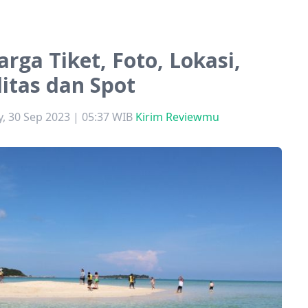
arga Tiket, Foto, Lokasi,
litas dan Spot
, 30 Sep 2023 | 05:37 WIB
Kirim Reviewmu