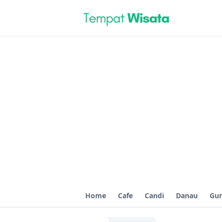
Home
Cafe
Candi
Danau
Gu