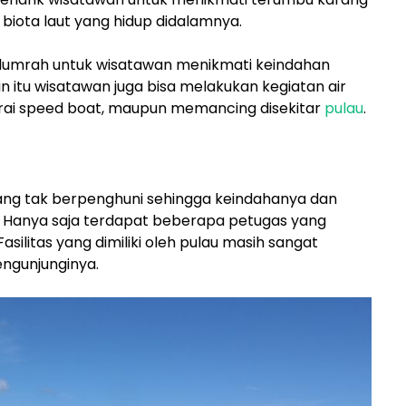
iota laut yang hidup didalamnya.
g lumrah untuk wisatawan menikmati keindahan
ain itu wisatawan juga bisa melakukan kegiatan air
arai speed boat, maupun memancing disekitar
pulau
.
ang tak berpenghuni sehingga keindahanya dan
. Hanya saja terdapat beberapa petugas yang
silitas yang dimiliki oleh pulau masih sangat
ngunjunginya.